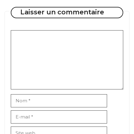
Laisser un commentaire
Commentaire
Nom
E-
mail
Site