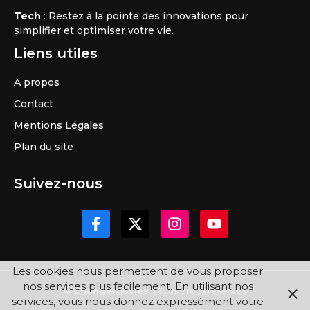
Tech
: Restez à la pointe des innovations pour
simplifier et optimiser votre vie.
Liens utiles
A propos
Contact
Mentions Légales
Plan du site
Suivez-nous
Les cookies nous permettent de vous proposer
nos services plus facilement. En utilisant nos
©
Changer
de
vies
| Tous droits réservés
services, vous nous donnez expressément votre