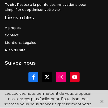
Tech
: Restez à la pointe des innovations pour
simplifier et optimiser votre vie.
Liens utiles
A propos
Contact
Mentions Légales
Plan du site
Suivez-nous
Les cookies nous permettent de vous proposer
nos services plus facilement. En utilisant nos
©
Changer
de
vies
| Tous droits réservés
services, vous nous donnez expressément votre