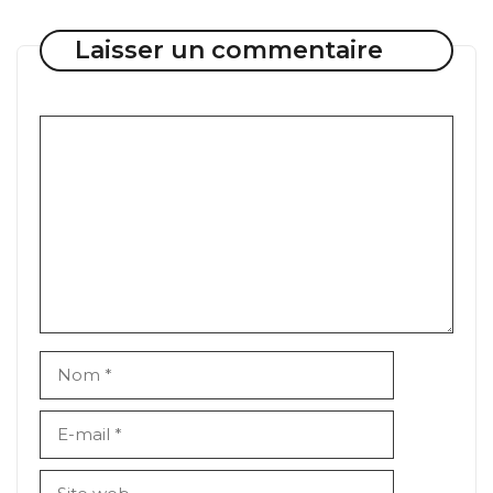
Laisser un commentaire
Commentaire
Nom
E-
mail
Site