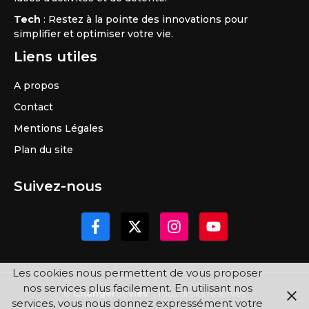
Tech
: Restez à la pointe des innovations pour
simplifier et optimiser votre vie.
Liens utiles
A propos
Contact
Mentions Légales
Plan du site
Suivez-nous
Les cookies nous permettent de vous proposer
nos services plus facilement. En utilisant nos
©
Changer
de
vies
| Tous droits réservés
services, vous nous donnez expressément votre